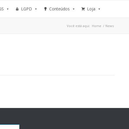
GS
LGPD
Conteúdos
Loja
Você está aqui:
Home
/
News