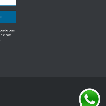
ncordo com
de
e com
.
.